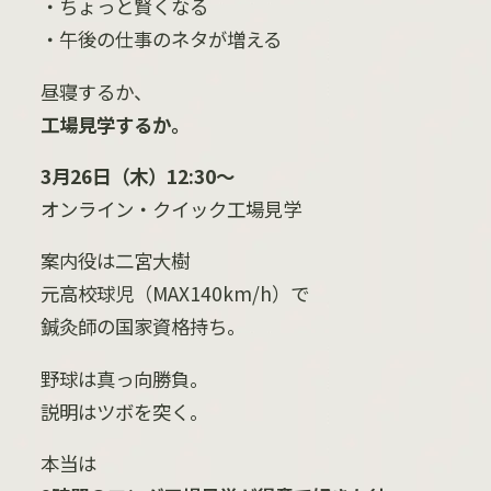
・ちょっと賢くなる
・午後の仕事のネタが増える
昼寝するか、
工場見学するか。
3
月
26
日（木）
12:30
〜
オンライン・クイック工場見学
案内役は二宮大樹
元高校球児（
MAX140km/h
）で
鍼灸師の国家資格持ち。
野球は真っ向勝負。
説明はツボを突く。
本当は