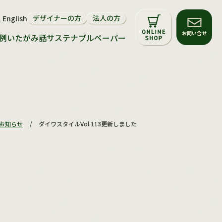
デザイナーの方
法人の方
English
サステナビリティについて
お問い合せ
例
いたがみ話
サステナブルペーパー
環境配慮マーク
再生紙・FSC®森林認証紙
サステナブルペーパー
お知らせ
/
ダイワスタイルVol.113更新しました