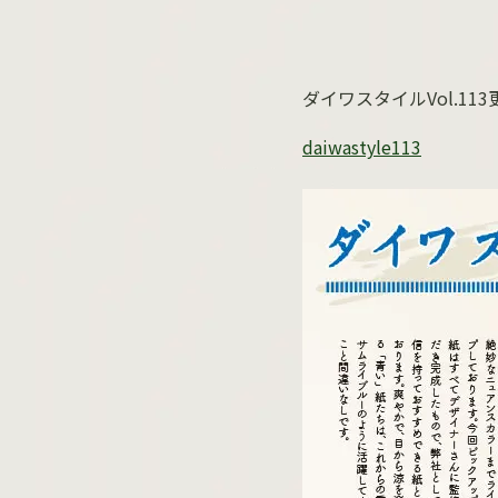
ダイワスタイルVol.11
daiwastyle113