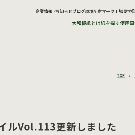
社について
企業情報
お知らせ
工場について
ブログ
環境配慮マーク
工場見学
大和板紙とは
紙を探す
使用事
会社概要
工場概要
ショールーム
紙が出来るまで
工場見学のお申し込み
TOP
/
ルVol.113更新しました