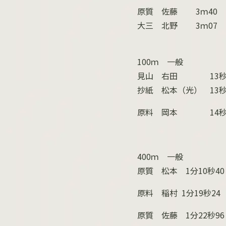
原質 佐藤
3
ｍ
40
大三 北野
3
ｍ
07
100ｍ 一般
見山 右田
13
抄紙 松本（光）
13
原料 岡本
14
400ｍ 一般
原質 松本
1
分
10
秒
40
原料 稲村
1
分
19
秒
24
原質 佐藤
1
分
22
秒
96