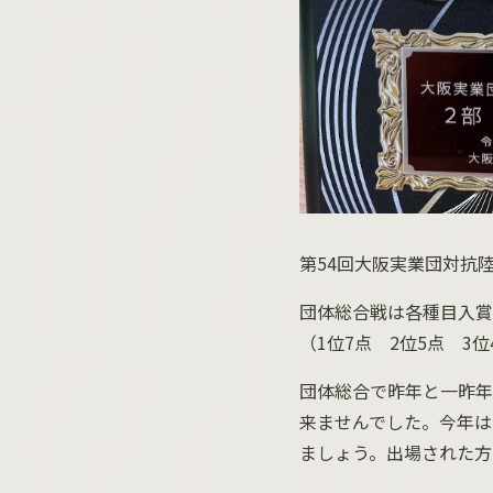
第
54
回大阪実業団対抗
団体総合戦は各種目入賞
（
1
位
7
点
2
位
5
点
3
位
団体総合で昨年と一昨年
来ませんでした。今年は
ましょう。出場された方