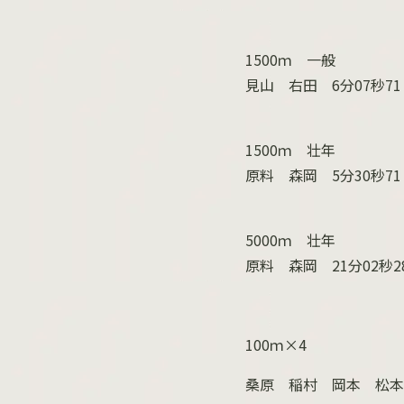
1500ｍ 一般
見山 右田
6
分
07
秒
71
1500ｍ 壮年
原料 森岡
5
分
30
秒
71
5000ｍ 壮年
原料 森岡
21
分
02
秒
2
100ｍ×
4
桑原 稲村 岡本 