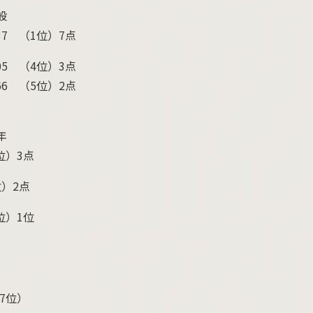
般
37
（
1
位）
7
点
05
（
4
位）
3
点
66
（
5
位）
2
点
年
位）
3
点
位）
2
点
位）
1
位
7
位）