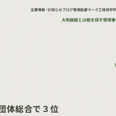
社について
企業情報
お知らせ
工場について
ブログ
環境配慮マーク
工場見学
大和板紙とは
紙を探す
使用事
会社概要
工場概要
ショールーム
紙が出来るまで
工場見学のお申し込み
団体総合で３位