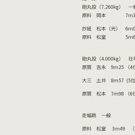
砲丸投（
7.260kg
） 一
原料 岡本
7
ｍ
抄紙 松本（光）
6
ｍ
原料 松室
5
ｍ
砲丸投（
4.000kg
） 壮
原質 吉永
9
ｍ
25
（
4
大三 土井
8
ｍ
57 (5
原質 松本
7
ｍ
98
（
6
走幅跳 一般
原料 松室
3
ｍ
49
（