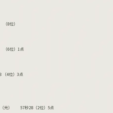
（
8
位）
（
6
位）
1
点
8
（
4
位）
3
点
松本（光）
57
秒
28
（
2
位）
5
点