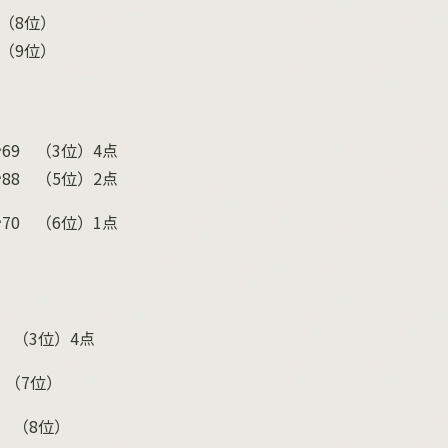
（
8
位）
（
9
位）
秒
69
（
3
位）
4
点
秒
88
（
5
位）
2
点
秒
70
（
6
位）
1
点
（
3
位）
4
点
（
7
位）
（
8
位）