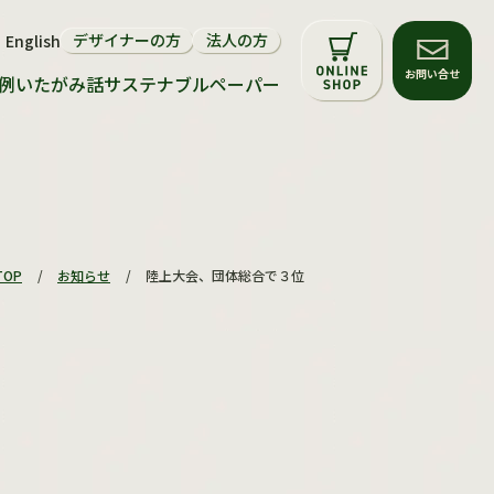
デザイナーの方
法人の方
English
サステナビリティについて
お問い合せ
例
いたがみ話
サステナブルペーパー
環境配慮マーク
再生紙・FSC®森林認証紙
サステナブルペーパー
TOP
/
お知らせ
/
陸上大会、団体総合で３位