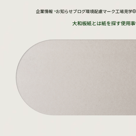
社について
企業情報
お知らせ
工場について
ブログ
環境配慮マーク
工場見学
大和板紙とは
紙を探す
使用事
会社概要
工場概要
ショールーム
紙が出来るまで
工場見学のお申し込み