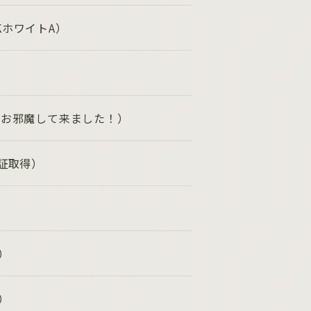
KホワイトA）
にお邪魔して来ました！）
証取得）
）
）