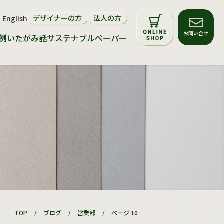
デザイナーの方
法人の方
English
サステナビリティについて
お問い合せ
例
いたがみ話
サステナブルペーパー
環境配慮マーク
再生紙・FSC®森林認証紙
サステナブルペーパー
TOP
/
ブログ
/
営業部
/
ページ 10