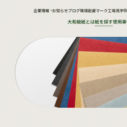
社について
企業情報
お知らせ
工場について
ブログ
環境配慮マーク
工場見学
大和板紙とは
紙を探す
使用事
会社概要
工場概要
ショールーム
紙が出来るまで
工場見学のお申し込み