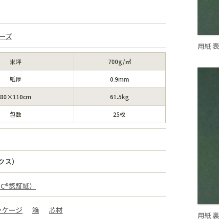
ーズ
用紙 
米坪
700g/㎡
紙厚
0.9mm
80×110cm
61.5kg
包数
25枚
ックス）
SC®認証紙）
ッケージ
箱
芯材
用紙 