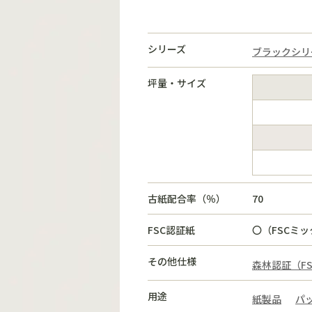
シリーズ
ブラックシリ
坪量・サイズ
古紙配合率（％）
70
FSC認証紙
〇（FSCミ
その他仕様
森林認証（F
用途
紙製品
パ