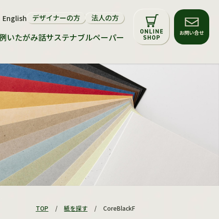
デザイナーの方
法人の方
English
サステナビリティについて
お問い合せ
例
いたがみ話
サステナブルペーパー
環境配慮マーク
再生紙・FSC®森林認証紙
サステナブルペーパー
TOP
/
紙を探す
/
CoreBlackF