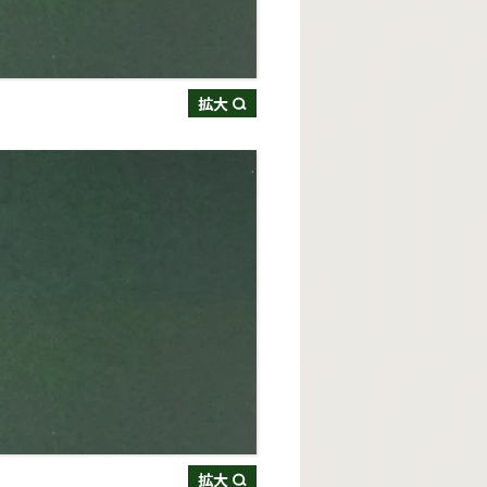
表
拡大
裏
拡大