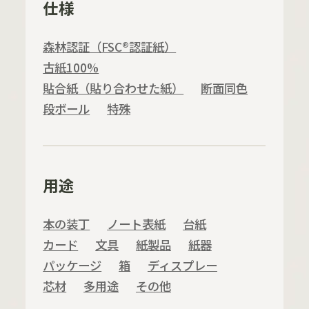
仕様
森林認証（FSC®認証紙）
古紙100%
貼合紙（貼り合わせた紙）
断面同色
段ボール
特殊
用途
本の装丁
ノート表紙
台紙
カード
文具
紙製品
紙器
パッケージ
箱
ディスプレー
芯材
多用途
その他