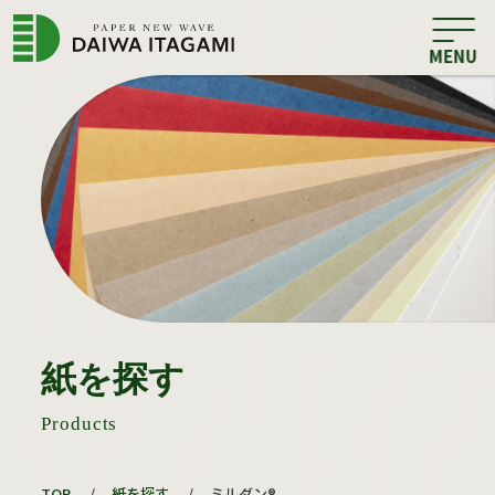
紙を探す
Products
TOP
/
紙を探す
/
ミルダン®