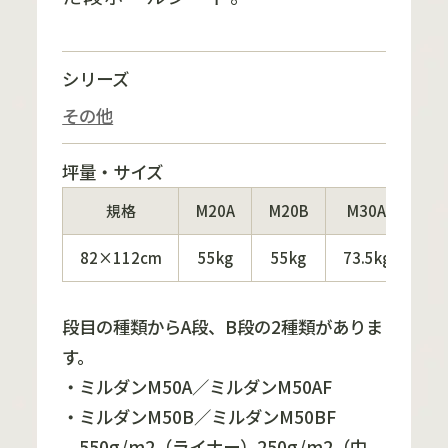
シリーズ
その他
坪量・サイズ
規格
M20A
M20B
M30A
M
82×112cm
55kg
55kg
73.5kg
73
段目の種類からA段、B段の2種類がありま
す。
・ミルダンM50A／ミルダンM50AF
・ミルダンM50B／ミルダンM50BF
550g/m2（ライナー）250g/m2（中