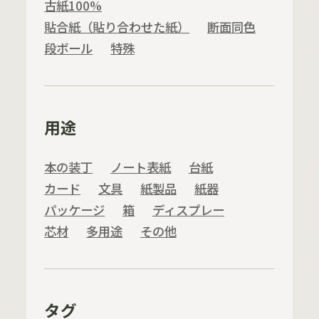
古紙100%
貼合紙（貼り合わせた紙）
断面同色
段ボール
特殊
用途
本の装丁
ノート表紙
台紙
カード
文具
紙製品
紙器
パッケージ
箱
ディスプレー
芯材
多用途
その他
タグ