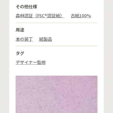
その他仕様
森林認証（FSC®認証紙）
古紙100%
用途
本の装丁
紙製品
タグ
デザイナー監修