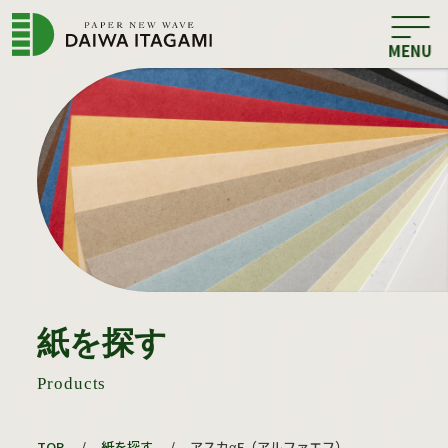
紙を探す
Products
TOP
/
紙を探す
/
アスカαF（アルファエフ）