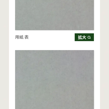
用紙 表
拡大