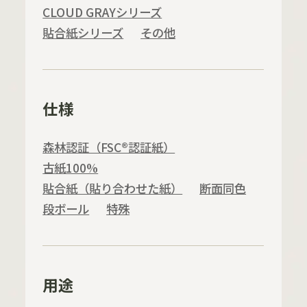
CLOUD GRAYシリーズ
貼合紙シリーズ
その他
仕様
森林認証（FSC®認証紙）
古紙100%
貼合紙（貼り合わせた紙）
断面同色
段ボール
特殊
用途