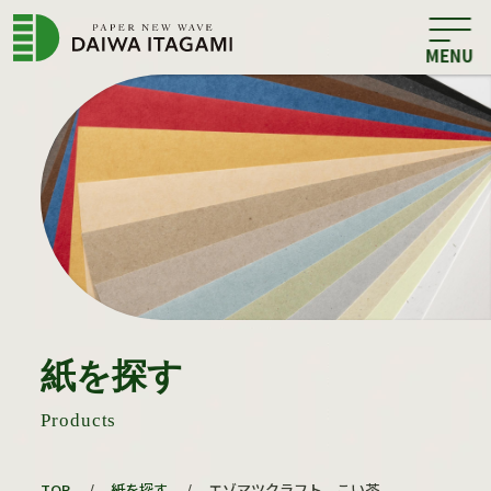
紙を探す
Products
TOP
/
紙を探す
/
エゾマツクラフト こい茶