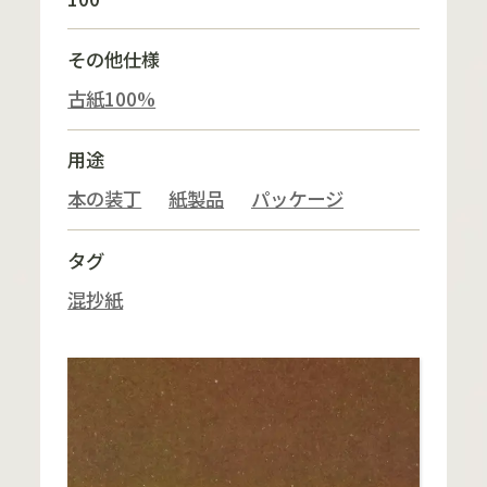
その他仕様
古紙100%
用途
本の装丁
紙製品
パッケージ
タグ
混抄紙