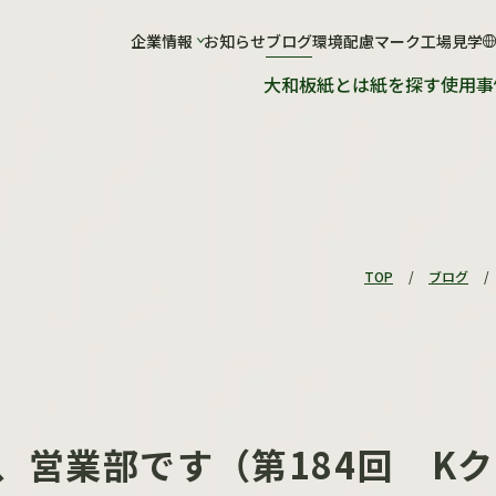
社について
企業情報
お知らせ
工場について
ブログ
環境配慮マーク
工場見学
大和板紙とは
紙を探す
使用事
会社概要
工場概要
ショールーム
紙が出来るまで
工場見学のお申し込み
TOP
/
ブログ
/
、営業部です（第184回 K