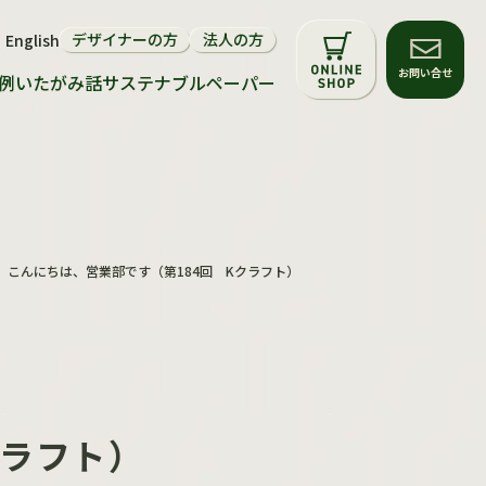
デザイナーの方
法人の方
English
サステナビリティについて
お問い合せ
例
いたがみ話
サステナブルペーパー
環境配慮マーク
再生紙・FSC®森林認証紙
サステナブルペーパー
こんにちは、営業部です（第184回 Kクラフト）
クラフト）