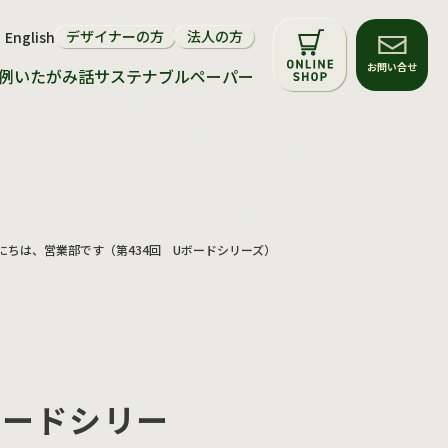
デザイナーの方
法人の方
English
サステナビリティについて
お問い合せ
例
いたがみ話
サステナブルペーパー
環境配慮マーク
再生紙・FSC®森林認証紙
サステナブルペーパー
にちは、営業部です（第434回 Uボードシリーズ）
ボードシリー