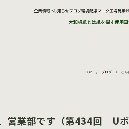
社について
企業情報
お知らせ
工場について
ブログ
環境配慮マーク
工場見学
大和板紙とは
紙を探す
使用事
会社概要
工場概要
ショールーム
紙が出来るまで
工場見学のお申し込み
TOP
/
ブログ
/
こん
、営業部です（第434回 U