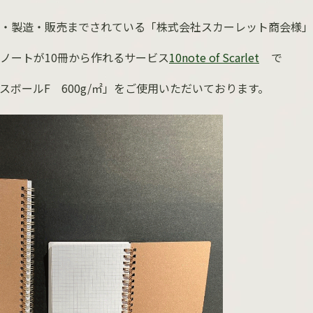
・製造・販売までされている「株式会社スカーレット商会様」
ノートが
10
冊から作れるサービス
10note of Scarlet
で
スボール
F
600g/
㎡」をご使用いただいております。