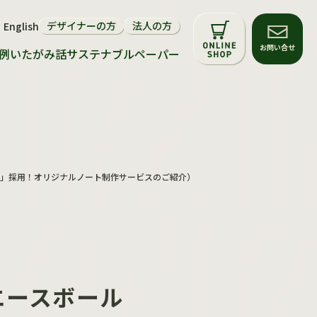
デザイナーの方
法人の方
English
サステナビリティについて
お問い合せ
例
いたがみ話
サステナブルペーパー
環境配慮マーク
再生紙・FSC®森林認証紙
サステナブルペーパー
F」採用！オリジナルノート制作サービスのご紹介）
エースボール