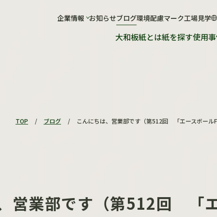
社について
企業情報
お知らせ
工場について
ブログ
環境配慮マーク
工場見学
大和板紙とは
紙を探す
使用事
会社概要
工場概要
ショールーム
紙が出来るまで
工場見学のお申し込み
TOP
/
ブログ
/
こんにちは、営業部です（第512回 「エースボール
、営業部です（第512回 「