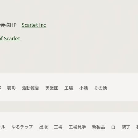
会様
HP
Scarlet Inc
f Scarlet
部
表彰
活動報告
実業団
工場
小話
その他
ラル
ゆるチップ
出版
工場
工場見学
新製品
白
装丁