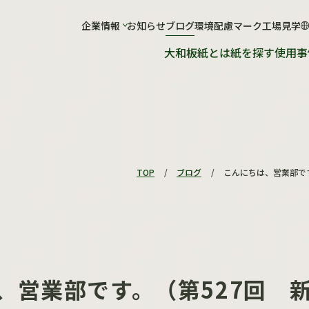
社について
企業情報
お知らせ
工場について
ブログ
環境配慮マーク
工場見学
大和板紙とは
紙を探す
使用事
会社概要
工場概要
ショールーム
紙が出来るまで
工場見学のお申し込み
TOP
/
ブログ
/
こんにちは、営業部です。
、営業部です。（第527回 