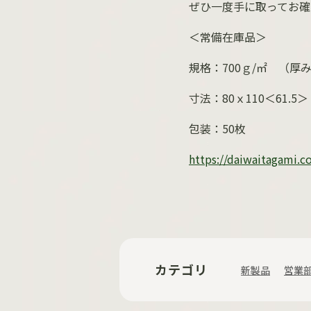
ぜひ一度手に取ってお確
＜常備在庫品＞
規格：
700
ｇ
/㎡
（厚み
寸法：
80
ｘ
110
＜
61.5
＞
包装：
50
枚
https://daiwaitagami.
カテゴリ
新製品
営業