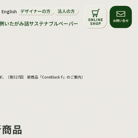
デザイナーの方
法人の方
English
サステナビリティについて
お問い合せ
例
いたがみ話
サステナブルペーパー
環境配慮マーク
再生紙・FSC®森林認証紙
サステナブルペーパー
（第527回 新商品「CoreBlack F」のご案内）
新商品